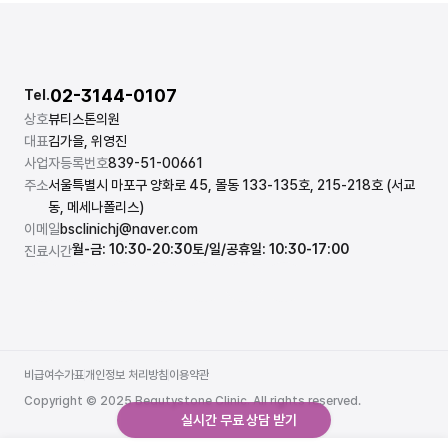
02-3144-0107
Tel.
상호
뷰티스톤의원
대표
김가을, 위영진
사업자등록번호
839-51-00661
주소
서울특별시 마포구 양화로 45, 몰동 133-135호, 215-218호 (서교
동, 메세나폴리스)
이메일
bsclinichj@naver.com
월-금: 10:30-20:30
토/일/공휴일: 10:30-17:00
진료시간
비급여수가표
개인정보 처리방침
이용약관
비급여수가표
개인정보 처리방침
이용약관
Copyright © 2025 Beautystone Clinic. All rights reserved.
실시간 무료 상담 받기