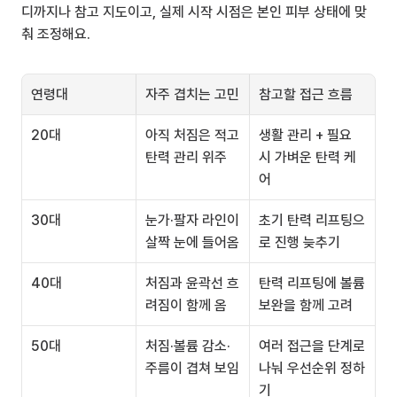
디까지나 참고 지도이고, 실제 시작 시점은 본인 피부 상태에 맞
춰 조정해요.
연령대
자주 겹치는 고민
참고할 접근 흐름
20대
아직 처짐은 적고 
생활 관리 + 필요 
탄력 관리 위주
시 가벼운 탄력 케
어
30대
눈가·팔자 라인이 
초기 탄력 리프팅으
살짝 눈에 들어옴
로 진행 늦추기
40대
처짐과 윤곽선 흐
탄력 리프팅에 볼륨 
려짐이 함께 옴
보완을 함께 고려
50대
처짐·볼륨 감소·
여러 접근을 단계로 
주름이 겹쳐 보임
나눠 우선순위 정하
기