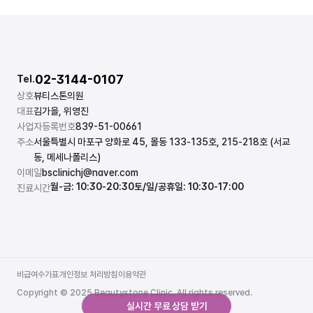
02-3144-0107
Tel.
상호
뷰티스톤의원
대표
김가을, 위영진
사업자등록번호
839-51-00661
주소
서울특별시 마포구 양화로 45, 몰동 133-135호, 215-218호 (서교
동, 메세나폴리스)
이메일
bsclinichj@naver.com
월-금: 10:30-20:30
토/일/공휴일: 10:30-17:00
진료시간
비급여수가표
개인정보 처리방침
이용약관
비급여수가표
개인정보 처리방침
이용약관
Copyright © 2025 Beautystone Clinic. All rights reserved.
실시간 무료 상담 받기