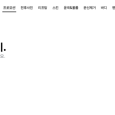
프로모션
전후사진
리프팅
스킨
윤곽&볼륨
문신제거
바디
프로모션
전후사진
리프팅
스킨
윤곽&볼륨
문신제거
바디
.
요.