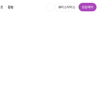
멘즈
칼럼
뷰티스닥터스
상담예약
멘즈
칼럼