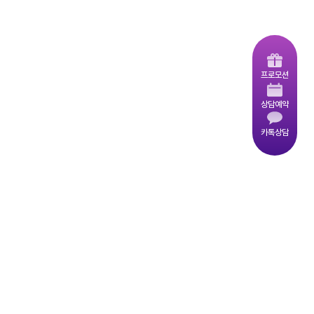
프로모션
스킨부스터 - 쥬베룩 스킨 런칭 이벤트
상담예약
26.06.01
~
26.08.31
카톡상담