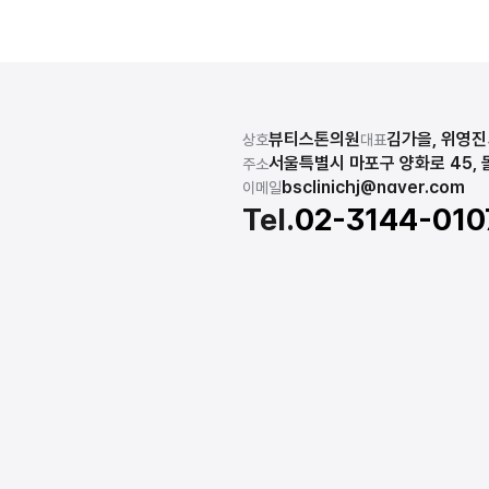
뷰티스톤의원
김가을, 위영진
상호
대표
서울특별시 마포구 양화로 45, 몰
주소
bsclinichj@naver.com
이메일
Tel.
02-3144-010