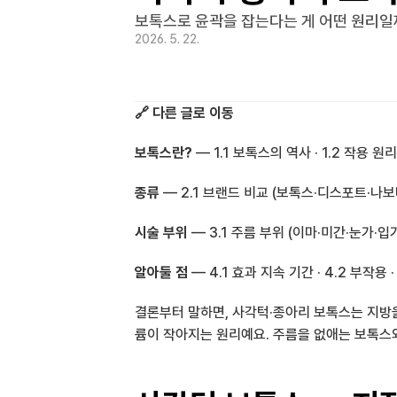
보톡스로 윤곽을 잡는다는 게 어떤 원리일
2026. 5. 22.
🔗 다른 글로 이동
보톡스란?
 — 
1.1 보톡스의 역사
 · 
1.2 작용 원리
종류
 — 
2.1 브랜드 비교 (보톡스·디스포트·나
시술 부위
 — 
3.1 주름 부위 (이마·미간·눈가·입
알아둘 점
 — 
4.1 효과 지속 기간
 · 
4.2 부작용
 ·
결론부터 말하면, 사각턱·종아리 보톡스는 지방을
륨이 작아지는 원리예요. 주름을 없애는 보톡스와