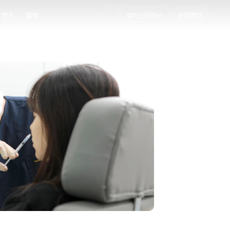
멘즈
칼럼
뷰티스닥터스
상담예약
멘즈
칼럼