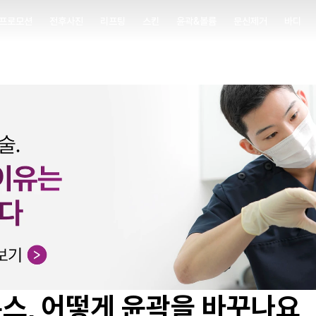
프로모션
전후사진
리프팅
스킨
윤곽&볼륨
문신제거
바디
프로모션
전후사진
리프팅
스킨
윤곽&볼륨
문신제거
바디
스, 어떻게 윤곽을 바꾸나요