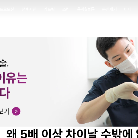
프로모션
전후사진
리프팅
스킨
윤곽&볼륨
문신제거
바디
프로모션
전후사진
리프팅
스킨
윤곽&볼륨
문신제거
바디
, 왜 5배 이상 차이날 수밖에