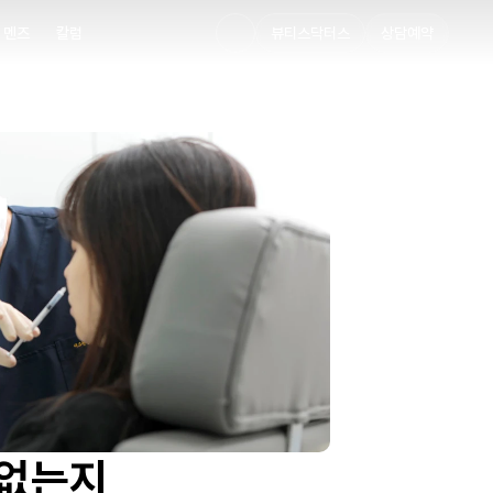
멘즈
칼럼
뷰티스닥터스
상담예약
멘즈
칼럼
 없는지