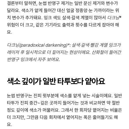
결론부터 말하면, 눈썹 반영구 제거는 일반 문신 제거와 변수가 
달라요. 색소가 얕게 들어간 대신 얼굴 정중앙·눈 가까이라는 위
치 변수가 추가돼요. 잉크 색도 살색·갈색 계열이 많아서 
다크닝
* 
위험이 더 크고, 같은 기기라도 출력과 횟수를 다르게 잡아야 해
요.
다크닝(paradoxical darkening)*: 살색·갈색·빨강 계열 잉크가 
레이저 후 일시적으로 더 짙어지는 현상이에요. 산화철이 들어간 
반영구 잉크에서 자주 보여요.
색소 깊이가 일반 타투보다 얕아요
눈썹 반영구는 진피 윗부분에 색소를 얕게 넣는 시술이에요. 일반 
타투가 진피 중간~깊은 곳까지 들어가는 것과 비교하면 약 절반 
정도 깊이에 색소가 머물러요. 그래서 한 회차당 옅어지는 비율은 
더 크지만, 그만큼 다음 회차에서 옅어지는 폭은 줄어들기도 해
요.