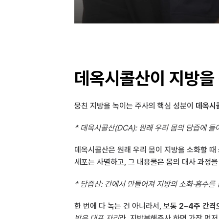
데옥시콜산이 지방을
뭉친 지방을 녹이는 주사의 핵심 성분이 
데옥시
* 데옥시콜산(DCA): 원래 우리 몸의 담즙에
데옥시콜산은 원래 우리 몸이 지방을 소화할 때 
세포는 사멸하고, 그 내용물은 몸의 대사 과정을
* 담즙산: 간에서 만들어져 지방의 소화·흡수를
한 번에 다 녹는 건 아니라서, 보통 
2~4주 간격
받은 대표 자리
라, 지방분해주사 하면 가장 먼저