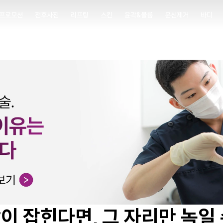
프로모션
전후사진
리프팅
스킨
윤곽&볼륨
문신제거
바디
프로모션
전후사진
리프팅
스킨
윤곽&볼륨
문신제거
바디
이 잡힌다면, 그 자리만 녹일