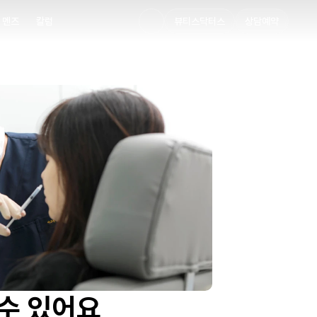
멘즈
칼럼
뷰티스닥터스
상담예약
멘즈
칼럼
 수 있어요