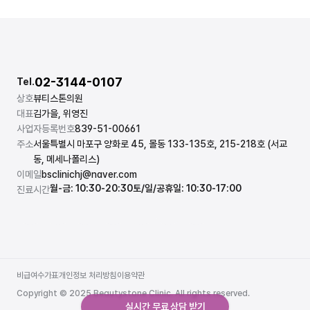
02-3144-0107
Tel.
상호
뷰티스톤의원
대표
김가을, 위영진
사업자등록번호
839-51-00661
주소
서울특별시 마포구 양화로 45, 몰동 133-135호, 215-218호 (서교
동, 메세나폴리스)
이메일
bsclinichj@naver.com
월-금: 10:30-20:30
토/일/공휴일: 10:30-17:00
진료시간
비급여수가표
개인정보 처리방침
이용약관
비급여수가표
개인정보 처리방침
이용약관
Copyright © 2025 Beautystone Clinic. All rights reserved.
실시간 무료 상담 받기