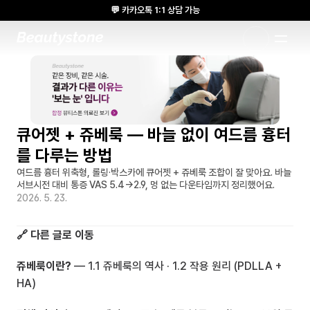
💬 카카오톡 1:1 상담 가능
🌸 뷰티스톤의원 메디톡스 방콕 Cadaver workshop 참석 🌸
1:1 DESIGNED APPROACH
큐어젯 + 쥬베룩 — 바늘 없이 여드름 흉터
를 다루는 방법
여드름 흉터 위축형, 롤링·박스카에 큐어젯 + 쥬베룩 조합이 잘 맞아요. 바늘 
서브시전 대비 통증 VAS 5.4→2.9, 멍 없는 다운타임까지 정리했어요.
2026. 5. 23.
🔗 다른 글로 이동
쥬베룩이란?
 — 
1.1 쥬베룩의 역사
 · 
1.2 작용 원리 (PDLLA + 
HA)