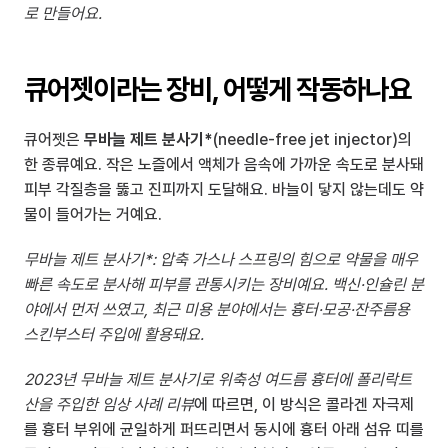
로 만들어요.
큐어젯이라는 장비, 어떻게 작동하나요
큐어젯은 
무바늘 제트 분사기*
(needle-free jet injector)의 
한 종류예요. 작은 노즐에서 액체가 음속에 가까운 속도로 분사돼 
피부 각질층을 뚫고 진피까지 도달해요. 바늘이 닿지 않는데도 약
물이 들어가는 거예요.
무바늘 제트 분사기*: 압축 가스나 스프링의 힘으로 약물을 매우 
빠른 속도로 분사해 피부를 관통시키는 장비예요. 백신·인슐린 분
야에서 먼저 쓰였고, 최근 미용 분야에서는 흉터·모공·잔주름용 
스킨부스터 주입에 활용돼요.
2023년 무바늘 제트 분사기로 위축성 여드름 흉터에 폴리락트
산을 주입한 임상 사례 리뷰
에 따르면, 이 방식은 콜라겐 자극제
를 흉터 부위에 균일하게 퍼뜨리면서 동시에 흉터 아래 섬유 띠를 