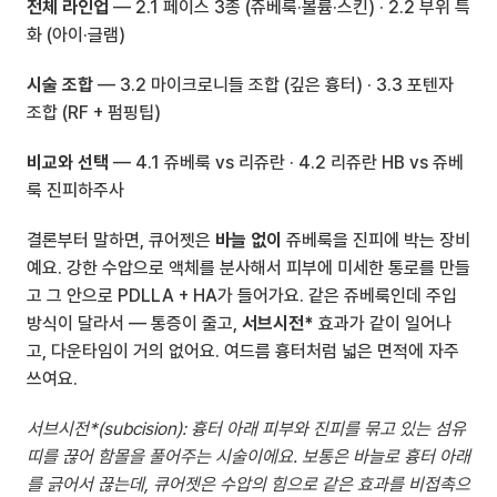
전체 라인업
 — 
2.1 페이스 3종 (쥬베룩·볼륨·스킨)
 · 
2.2 부위 특
화 (아이·글램)
시술 조합
 — 
3.2 마이크로니들 조합 (깊은 흉터)
 · 
3.3 포텐자 
조합 (RF + 펌핑팁)
비교와 선택
 — 
4.1 쥬베룩 vs 리쥬란
 · 
4.2 리쥬란 HB vs 쥬베
룩 진피하주사
결론부터 말하면, 큐어젯은 
바늘 없이
 쥬베룩을 진피에 박는 장비
예요. 강한 수압으로 액체를 분사해서 피부에 미세한 통로를 만들
고 그 안으로 PDLLA + HA가 들어가요. 같은 쥬베룩인데 주입 
방식이 달라서 — 통증이 줄고, 
서브시전*
 효과가 같이 일어나
고, 다운타임이 거의 없어요. 여드름 흉터처럼 넓은 면적에 자주 
쓰여요.
서브시전*(subcision): 흉터 아래 피부와 진피를 묶고 있는 섬유 
띠를 끊어 함몰을 풀어주는 시술이에요. 보통은 바늘로 흉터 아래
를 긁어서 끊는데, 큐어젯은 수압의 힘으로 같은 효과를 비접촉으