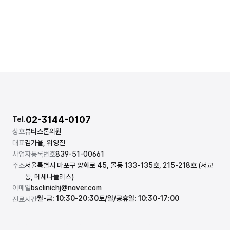
02-3144-0107
Tel.
상호
뷰티스톤의원
대표
김가을, 위영진
사업자등록번호
839-51-00661
주소
서울특별시 마포구 양화로 45, 몰동 133-135호, 215-218호 (서교
동, 메세나폴리스)
이메일
bsclinichj@naver.com
월-금: 10:30-20:30
토/일/공휴일: 10:30-17:00
진료시간