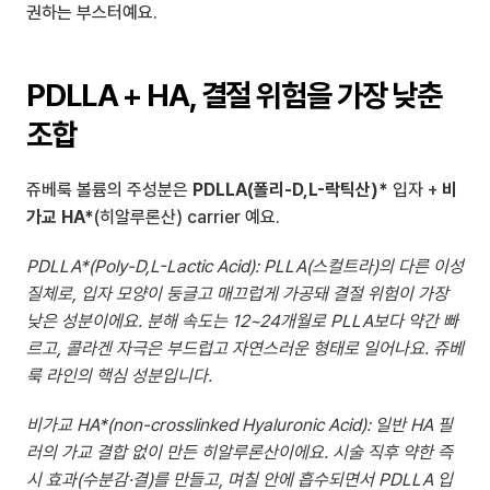
권하는 부스터예요.
PDLLA + HA, 결절 위험을 가장 낮춘 
조합
쥬베룩 볼륨의 주성분은 
PDLLA(폴리-D,L-락틱산)*
 입자 + 
비
가교 HA*
(히알루론산) carrier 예요.
PDLLA*(Poly-D,L-Lactic Acid): PLLA(스컬트라)의 다른 이성
질체로, 입자 모양이 둥글고 매끄럽게 가공돼 결절 위험이 가장 
낮은 성분이에요. 분해 속도는 12~24개월로 PLLA보다 약간 빠
르고, 콜라겐 자극은 부드럽고 자연스러운 형태로 일어나요. 쥬베
룩 라인의 핵심 성분입니다.
비가교 HA*(non-crosslinked Hyaluronic Acid): 일반 HA 필
러의 가교 결합 없이 만든 히알루론산이에요. 시술 직후 약한 즉
시 효과(수분감·결)를 만들고, 며칠 안에 흡수되면서 PDLLA 입