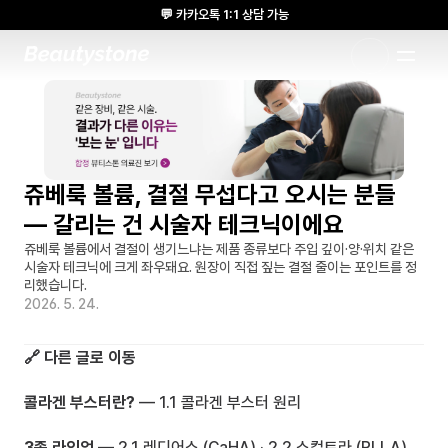
💬 카카오톡 1:1 상담 가능
🌸 뷰티스톤의원 메디톡스 방콕 Cadaver workshop 참석 🌸
1:1 DESIGNED APPROACH
쥬베룩 볼륨, 결절 무섭다고 오시는 분들 
— 갈리는 건 시술자 테크닉이에요
쥬베룩 볼륨에서 결절이 생기느냐는 제품 종류보다 주입 깊이·양·위치 같은 
시술자 테크닉에 크게 좌우돼요. 원장이 직접 짚는 결절 줄이는 포인트를 정
리했습니다.
2026. 5. 24.
🔗 다른 글로 이동
콜라겐 부스터란?
 — 
1.1 콜라겐 부스터 원리
3종 라인업
 — 
2.1 레디어스 (CaHA)
 · 
2.2 스컬트라 (PLLA)