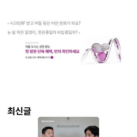
‹ 시크릿RF 받고 며칠 동안 어떤 변화가 와요?
눈 밑 작은 알갱이, 한관종일까 비립종일까? ›
최신글