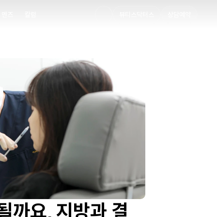
멘즈
칼럼
뷰티스닥터스
상담예약
멘즈
칼럼
까요, 지방과 결