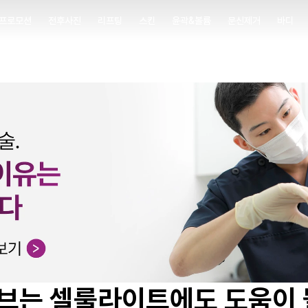
프로모션
전후사진
리프팅
스킨
윤곽&볼륨
문신제거
바디
프로모션
전후사진
리프팅
스킨
윤곽&볼륨
문신제거
바디
브는 셀룰라이트에도 도움이 될