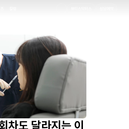
멘즈
칼럼
뷰티스닥터스
상담예약
멘즈
칼럼
 회차도 달라지는 이