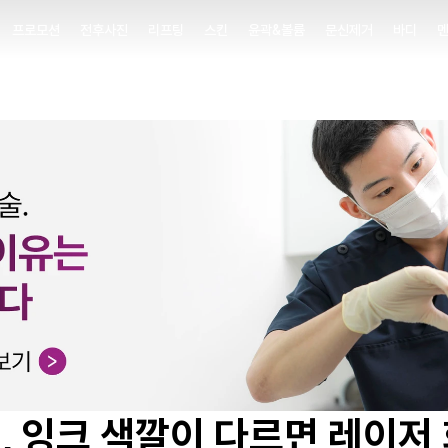
프로모션
전후사진
리프팅
스킨
윤곽&볼륨
문신제거
바디
프로모션
전후사진
리프팅
스킨
윤곽&볼륨
문신제거
바디
, 잉크 색깔이 다르면 레이저