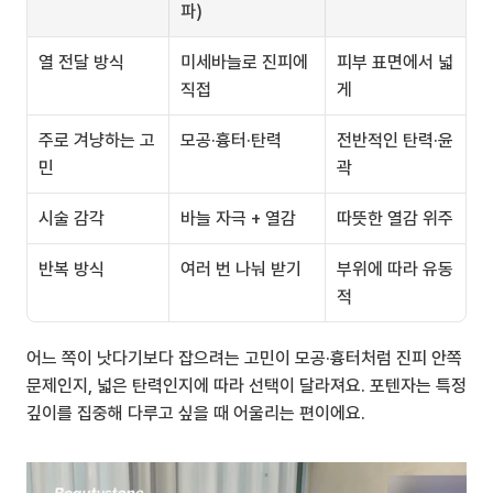
파)
열 전달 방식
미세바늘로 진피에 
피부 표면에서 넓
직접
게
주로 겨냥하는 고
모공·흉터·탄력
전반적인 탄력·윤
민
곽
시술 감각
바늘 자극 + 열감
따뜻한 열감 위주
반복 방식
여러 번 나눠 받기
부위에 따라 유동
적
어느 쪽이 낫다기보다 잡으려는 고민이 모공·흉터처럼 진피 안쪽 
문제인지, 넓은 탄력인지에 따라 선택이 달라져요. 포텐자는 특정 
깊이를 집중해 다루고 싶을 때 어울리는 편이에요.