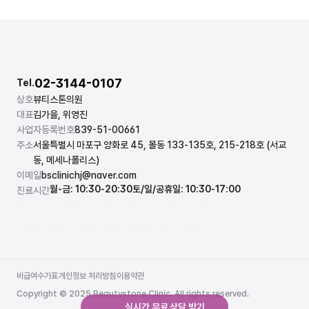
02-3144-0107
Tel.
상호
뷰티스톤의원
대표
김가을, 위영진
사업자등록번호
839-51-00661
주소
서울특별시 마포구 양화로 45, 몰동 133-135호, 215-218호 (서교
동, 메세나폴리스)
이메일
bsclinichj@naver.com
월-금: 10:30-20:30
토/일/공휴일: 10:30-17:00
진료시간
비급여수가표
개인정보 처리방침
이용약관
비급여수가표
개인정보 처리방침
이용약관
Copyright © 2025 Beautystone Clinic. All rights reserved.
실시간 무료 상담 받기