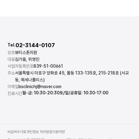
02-3144-0107
Tel.
상호
뷰티스톤의원
대표
김가을, 위영진
사업자등록번호
839-51-00661
주소
서울특별시 마포구 양화로 45, 몰동 133-135호, 215-218호 (서교
동, 메세나폴리스)
이메일
bsclinichj@naver.com
월-금: 10:30-20:30
토/일/공휴일: 10:30-17:00
진료시간
비급여수가표
개인정보 처리방침
이용약관
비급여수가표
개인정보 처리방침
이용약관