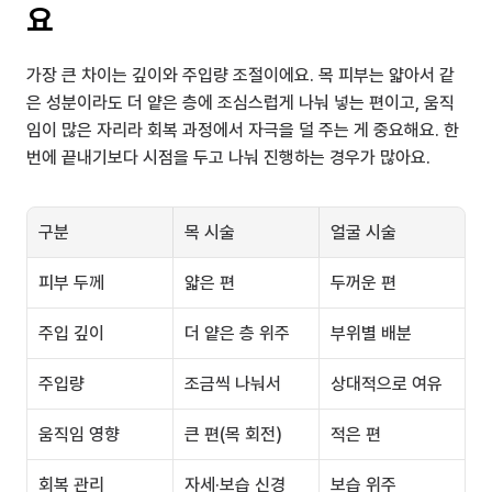
요
가장 큰 차이는 깊이와 주입량 조절이에요. 목 피부는 얇아서 같
은 성분이라도 더 얕은 층에 조심스럽게 나눠 넣는 편이고, 움직
임이 많은 자리라 회복 과정에서 자극을 덜 주는 게 중요해요. 한 
번에 끝내기보다 시점을 두고 나눠 진행하는 경우가 많아요.
구분
목 시술
얼굴 시술
피부 두께
얇은 편
두꺼운 편
주입 깊이
더 얕은 층 위주
부위별 배분
주입량
조금씩 나눠서
상대적으로 여유
움직임 영향
큰 편(목 회전)
적은 편
회복 관리
자세·보습 신경
보습 위주