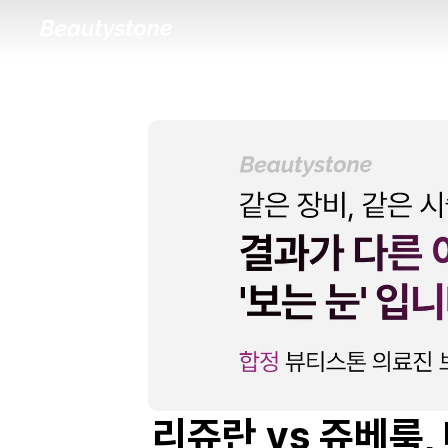
리쥬란 vs 쥬베룩,