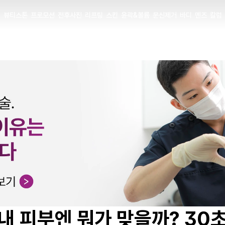
뷰티스톤
프로모션
전후사진
리프팅
스킨
윤곽&볼륨
문신제거
바디
멘즈
칼럼
뷰티스톤
프로모션
전후사진
리프팅
스킨
윤곽&볼륨
문신제거
바디
멘즈
칼럼
 내 피부엔 뭐가 맞을까? 30