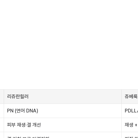
리쥬란힐러
쥬베룩
PN (연어 DNA)
PDLL
피부 재생·결 개선
재생 +