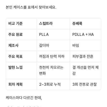
본인 케이스를 표에서 찾아보세요.
비교 기준
스컬트라
쥬베룩
주요 원료
PLLA
PDLLA + HA
제조사
갈더마
바임
주요 목표
꺼짐과 탄력 저하
피부결과 잔흔
발현 느낌
천천히 차오르는 
결 개선을 먼저 체
변화
감
회차 계획
2~3회로 누적
3회 전후로 관찰
케이스마다 다르긴 한데, 