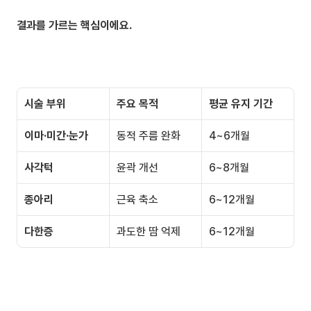
결과를 가르는 핵심이에요.
시술 부위
주요 목적
평균 유지 기간
이마·미간·눈가
동적 주름 완화
4~6개월
사각턱
윤곽 개선
6~8개월
종아리
근육 축소
6~12개월
다한증
과도한 땀 억제
6~12개월