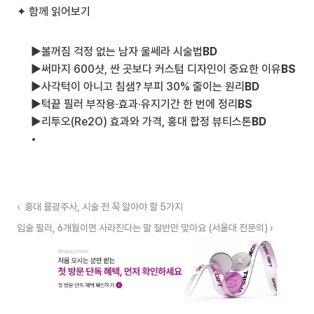
✦ 함께 읽어보기
▶
볼꺼짐 걱정 없는 남자 울쎄라 시술법
BD
▶
써마지 600샷, 싼 곳보다 커스텀 디자인이 중요한 이유
BS
▶
사각턱이 아니고 침샘? 부피 30% 줄이는 원리
BD
▶
턱끝 필러 부작용·효과·유지기간 한 번에 정리
BS
▶
리투오(Re2O) 효과와 가격, 홍대 합정 뷰티스톤
BD
‹  홍대 믈광주사, 시술 전 꼭 알아야 할 5가지
입술 필러, 6개월이면 사라진다는 말 절반만 맞아요 (서울대 전문의) ›