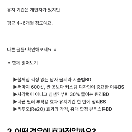
유지 기간은 개인차가 있지만 
평균 4~6개월 정도예요.
다른 글들! 확인해보세요 ㅎ
✦ 함께 읽어보기
▶
볼꺼짐 걱정 없는 남자 울쎄라 시술법
BD
▶
써마지 600샷, 싼 곳보다 커스텀 디자인이 중요한 이유
BS
▶
사각턱이 아니고 침샘? 부피 30% 줄이는 원리
BD
▶
턱끝 필러 부작용·효과·유지기간 한 번에 정리
BS
▶
리투오(Re2O) 효과와 가격, 홍대 합정 뷰티스톤
BD
2. 어떤 경우에 효과적일까요? 