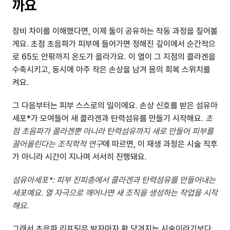
까요
장비 차이를 이해했다면, 이제 둘이 공유하는 작동 과정을 짚어볼
게요. 초점 초음파가 피부에 들어가면 정해진 깊이에서 순간적으
로 65도 안팎까지 온도가 올라가요. 이 열이 그 지점의 콜라겐을 
수축시키고, 동시에 아주 작은 손상을 남겨 몸의 회복 스위치를 
켜요.
그 다음부터는 피부 스스로의 일이에요. 손상 신호를 받은 섬유아
세포*가 모여들어 새 콜라겐과 탄력섬유를 만들기 시작해요. 
초
점 초음파가 콜라겐뿐 아니라 탄력섬유까지 새로 만들어 피부를 
끌어올린다는 조직학적 연구
에 따르면, 이 재생 과정은 시술 직후
가 아니라 시간이 지나며 서서히 진행돼요.
섬유아세포*: 피부 진피층에서 콜라겐과 탄력섬유를 만들어내는 
세포예요. 열 자극으로 깨어나면 새 조직을 생성하는 작업을 시작
해요.
그래서 초음파 리프팅은 받자마자 확 당겨지는 시술이라기보다, 