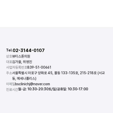
02-3144-0107
Tel.
상호
뷰티스톤의원
대표
김가을, 위영진
사업자등록번호
839-51-00661
주소
서울특별시 마포구 양화로 45, 몰동 133-135호, 215-218호 (서교
동, 메세나폴리스)
이메일
bsclinichj@naver.com
월-금: 10:30-20:30
토/일/공휴일: 10:30-17:00
진료시간