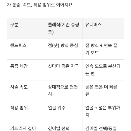
가 통증, 속도, 적용 범위로 이어져요.
구분
클래식(기존 슈링
유니버스
크)
핸드피스
점(샷) 방식 중심
점 방식 + 연속 끌
기 모드
통증 체감
샷마다 깊은 자극
연속 모드로 분산되
는 편
시술 속도
상대적으로 천천
넓은 면은 더 빠른 
히
편
적용 범위
얼굴 위주
얼굴 + 넓은 부위까
지
카트리지 깊이
깊이별 선택
깊이별 선택(동일 