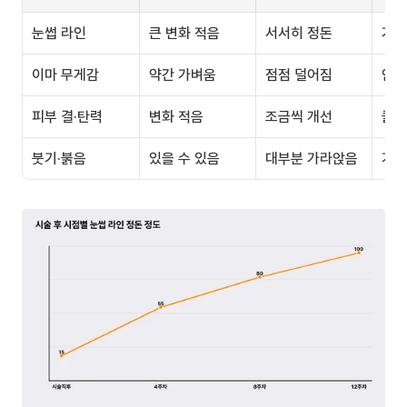
눈썹 라인
큰 변화 적음
서서히 정돈
가장
이마 무게감
약간 가벼움
점점 덜어짐
안정
피부 결·탄력
변화 적음
조금씩 개선
콜라
붓기·붉음
있을 수 있음
대부분 가라앉음
거의