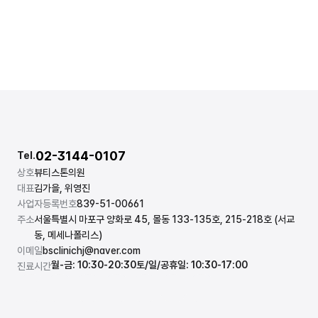
02-3144-0107
Tel.
상호
뷰티스톤의원
대표
김가을, 위영진
사업자등록번호
839-51-00661
주소
서울특별시 마포구 양화로 45, 몰동 133-135호, 215-218호 (서교
동, 메세나폴리스)
이메일
bsclinichj@naver.com
월-금: 10:30-20:30
토/일/공휴일: 10:30-17:00
진료시간