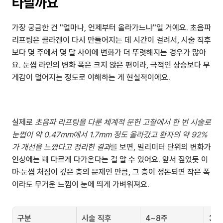
타날까요
가장 궁금한 건 "얼마나, 언제부터 올라가느냐"일 거예요. 초음파 
리프팅은 콜라겐이 다시 만들어지는 데 시간이 걸려서, 시술 직후
보다 몇 주에서 몇 달 사이에 변화가 더 뚜렷해지는 경우가 많아
요. 눈썹 라인의 변화 폭은 크지 않은 편이라, 극적인 상승보다 무
게감이 덜어지는 정도로 이해하는 게 현실적이에요.
실제로 
초음파 리프팅을 다룬 체계적 문헌 고찰에서 한 번 시술로 
눈썹이 약 0.47mm에서 1.7mm 정도 올라갔고 환자의 약 92%
가 개선을 느꼈다고 정리한 결과
를 보면, 밀리미터 단위의 변화가 
인상에는 꽤 다르게 다가온다는 걸 알 수 있어요. 앞서 짚었듯 이
마·눈썹 처짐이 깊은 층의 문제인 만큼, 그 층이 정돈되면 작은 폭
이라도 무거운 느낌이 눈에 띄게 가벼워져요.
구분
시술 직후
4~8주
3개