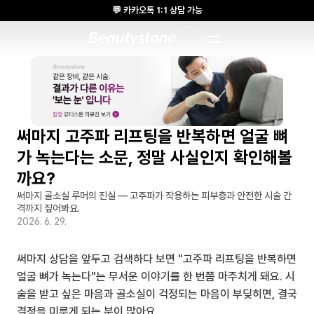
💬 카카오톡 1:1 상담 가능
🌸 뷰티스톤의원 메디톡스 방콕 Cadaver workshop 참석 🌸
1:1 DESIGNED APPROACH
써마지 고주파 리프팅을 반복하면 얼굴 뼈
가 녹는다는 소문, 정말 사실인지 확인해볼
까요?
써마지 골소실 루머의 진실 — 고주파가 작용하는 피부층과 안전한 시술 간
격까지 짚어봐요.
2026. 6. 29.
써마지 상담을 앞두고 검색하다 보면 "고주파 리프팅을 반복하면 
얼굴 뼈가 녹는다"는 무서운 이야기를 한 번쯤 마주치게 돼요. 시
술을 받고 싶은 마음과 골소실이 걱정되는 마음이 부딪히면, 결국 
결정을 미루게 되는 분이 많아요.