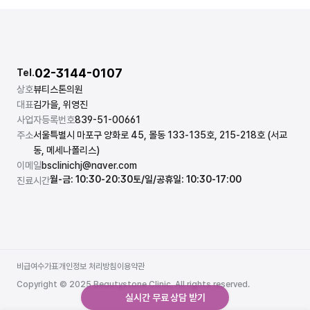
02-3144-0107
Tel.
상호
뷰티스톤의원
대표
김가을, 위영진
사업자등록번호
839-51-00661
주소
서울특별시 마포구 양화로 45, 몰동 133-135호, 215-218호 (서교
동, 메세나폴리스)
이메일
bsclinichj@naver.com
월-금: 10:30-20:30
토/일/공휴일: 10:30-17:00
진료시간
비급여수가표
개인정보 처리방침
이용약관
비급여수가표
개인정보 처리방침
이용약관
Copyright © 2025 Beautystone Clinic. All rights reserved.
실시간 무료 상담 받기