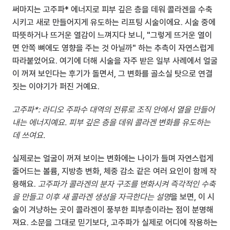
써마지는 고주파* 에너지로 피부 깊은 층을 데워 콜라겐을 수축
시키고 새로 만들어지게 유도하는 리프팅 시술이에요. 시술 중에 
따뜻하거나 뜨거운 열감이 느껴지다 보니, "그렇게 뜨거운 열이
면 안쪽 뼈에도 영향을 주는 것 아닐까" 하는 추측이 자연스럽게 
따라붙었어요. 여기에 더해 시술을 자주 받은 일부 사례에서 얼굴
이 꺼져 보인다는 후기가 돌면서, 그 변화를 골소실 탓으로 연결 
짓는 이야기가 퍼진 거예요.
고주파*: 라디오 주파수 대역의 전류로 조직 안에서 열을 만들어
내는 에너지예요. 피부 깊은 층을 데워 콜라겐 변화를 유도하는 
데 쓰여요.
실제로는 얼굴이 꺼져 보이는 변화에는 나이가 들며 자연스럽게 
줄어드는 볼륨, 지방층 변화, 체중 감소 같은 여러 요인이 함께 작
용해요. 
고주파가 콜라겐의 분자 구조를 변화시켜 즉각적인 수축
을 만들고 이후 새 콜라겐 생성을 자극한다는 설명
을 보면, 이 시
술이 겨냥하는 곳이 콜라겐이 풍부한 피부층이라는 점이 분명해
져요. 소문을 그대로 믿기보다, 고주파가 실제로 어디에 작용하는