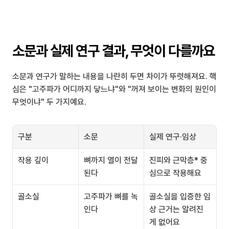
소문과 실제 연구 결과, 무엇이 다를까요
소문과 연구가 말하는 내용을 나란히 두면 차이가 뚜렷해져요. 핵
심은 "고주파가 어디까지 닿느냐"와 "꺼져 보이는 변화의 원인이 
무엇이냐" 두 가지예요.
구분
소문
실제 연구·임상
작용 깊이
뼈까지 열이 전달
진피와 근막층* 중
된다
심으로 작용해요
골소실
고주파가 뼈를 녹
골소실을 입증한 임
인다
상 근거는 알려진 
게 없어요