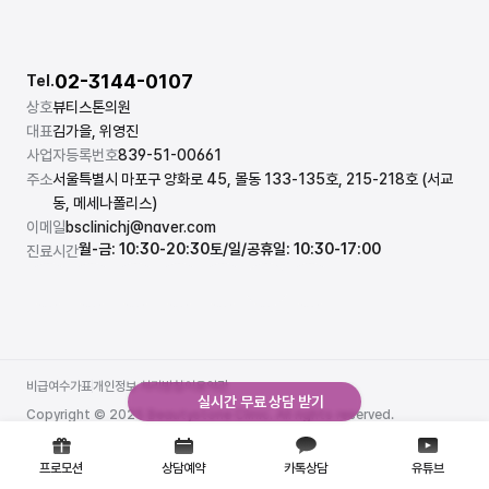
02-3144-0107
Tel.
상호
뷰티스톤의원
대표
김가을, 위영진
사업자등록번호
839-51-00661
주소
서울특별시 마포구 양화로 45, 몰동 133-135호, 215-218호 (서교
동, 메세나폴리스)
이메일
bsclinichj@naver.com
월-금: 10:30-20:30
토/일/공휴일: 10:30-17:00
진료시간
비급여수가표
개인정보 처리방침
이용약관
실시간 무료 상담 받기
비급여수가표
개인정보 처리방침
이용약관
Copyright © 2025 Beautystone Clinic. All rights reserved.
프로모션
상담예약
카톡상담
유튜브