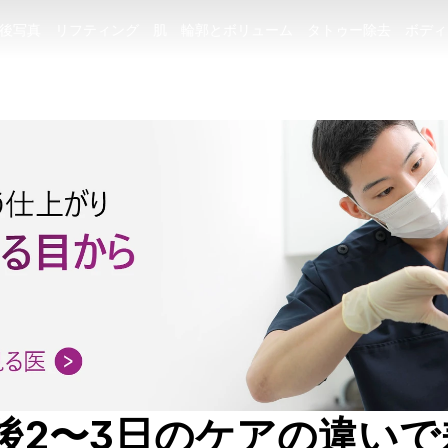
後写真
リフティング
肌
輪郭とボリューム
タトゥー除去
ボディ
後写真
リフティング
肌
輪郭とボリューム
タトゥー除去
ボディ
後2〜3日のケアの違い