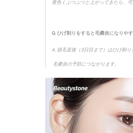
黄色くぷつぷつと上がってきたら、可
Q. ひげ剃りをすると毛嚢炎になりや
A. 脱毛直後（3日目まで）はひげ剃
 毛嚢炎の予防につながります。