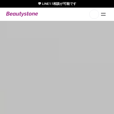
💬 LINE1:1相談が可能です
日本人通訳常駐／お得な体験価格／満足度の高い効果
1:1で設計されたアプローチ
ウ
ル
セ
ラ
プ
ラ
イ
ム