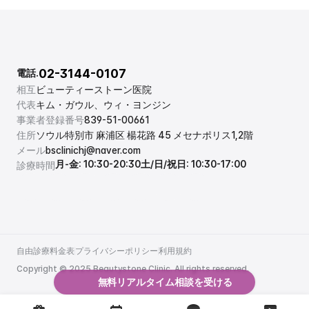
02-3144-0107
電話.
相互
ビューティーストーン医院
代表
キム・ガウル、ウィ・ヨンジン
事業者登録番号
839-51-00661
住所
ソウル特別市 麻浦区 楊花路 45 メセナポリス1,2階
メール
bsclinichj@naver.com
月-金: 10:30-20:30
土/日/祝日: 10:30-17:00
診療時間
自由診療料金表
プライバシーポリシー
利用規約
自由診療料金表
プライバシーポリシー
利用規約
Copyright © 2025 Beautystone Clinic. All rights reserved.
無料リアルタイム相談を受ける