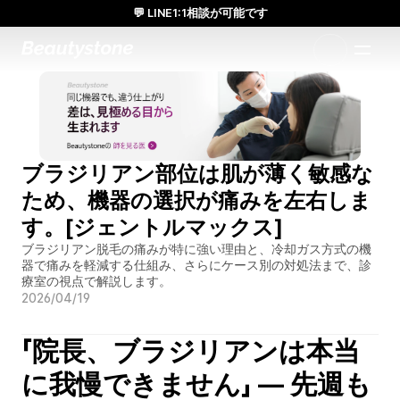
💬 LINE1:1相談が可能です
日本人通訳常駐／お得な体験価格／満足度の高い効果
1:1で設計されたアプローチ
ブラジリアン部位は肌が薄く敏感な
ため、機器の選択が痛みを左右しま
す。[ジェントルマックス]
ブラジリアン脱毛の痛みが特に強い理由と、冷却ガス方式の機
器で痛みを軽減する仕組み、さらにケース別の対処法まで、診
療室の視点で解説します。
2026/04/19
「院長、ブラジリアンは本当
に我慢できません」 — 先週も