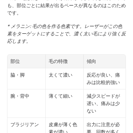
も、部位ごとに結果が出るペースが異なるのはこのため
です。
* メラニン: 毛の色を作る色素です。レーザーがこの色
素をターゲットにすることで、濃く太い毛により強く反
応します。
部位
毛の特徴
傾向
脇・脚
太くて濃い
反応が良い、痛
みは比較的強い
腕・背中
薄くて細い
減少スピードが
遅い、痛みは少
ない
ブラジリアン
皮膚が薄く色
出力に注意が必
素が濃い
要、回数が多く