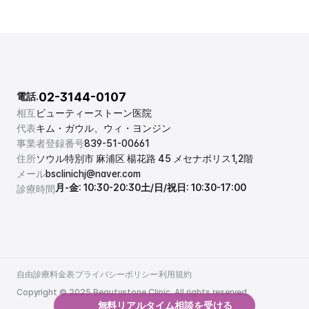
02-3144-0107
電話.
相互
ビューティーストーン医院
代表
キム・ガウル、ウィ・ヨンジン
事業者登録番号
839-51-00661
住所
ソウル特別市 麻浦区 楊花路 45 メセナポリス1,2階
メール
bsclinichj@naver.com
月-金: 10:30-20:30
土/日/祝日: 10:30-17:00
診療時間
自由診療料金表
プライバシーポリシー
利用規約
自由診療料金表
プライバシーポリシー
利用規約
Copyright © 2025 Beautystone Clinic. All rights reserved.
無料リアルタイム相談を受ける