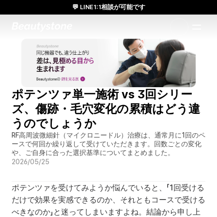
💬 LINE1:1相談が可能です
日本人通訳常駐／お得な体験価格／満足度の高い効果
1:1で設計されたアプローチ
ポテンツァ単一施術 vs 3回シリー
ズ、傷跡・毛穴変化の累積はどう違
うのでしょうか
RF高周波微細針（マイクロニードル）治療は、通常月に1回のペ
ースで何回か繰り返して受けていただきます。回数ごとの変化
や、ご自身に合った選択基準についてまとめました。
2026/05/25
ポテンツァを受けてみようか悩んでいると、「1回受ける
だけで効果を実感できるのか、それともコースで受ける
べきなのか」と迷ってしまいますよね。結論から申し上