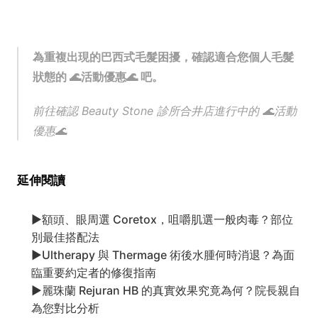
為重複出現的巴西式毛髮困擾，確認適合您個人毛髮
狀態的 🌊活動優惠🌊 吧。
前往確認 Beauty Stone 診所合井店進行中的 🌊活動
優惠🌊
延伸閱讀
▶
額頭、眼周選 Coretox，咀嚼肌選一般肉毒？部位
別最佳搭配法
▶
Ultherapy 與 Thermage 術後水腫何時消退？為面
臨重要約定者的修復指南
▶
麗珠蘭 Rejuran HB 的真實效果究竟為何？院長親自
為您對比分析