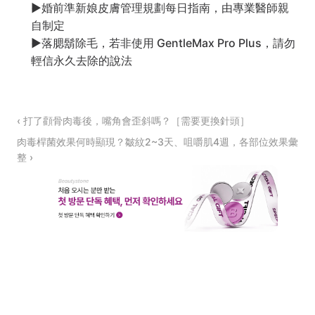
▶
婚前準新娘皮膚管理規劃每日指南，由專業醫師親
自制定
▶
落腮鬍除毛，若非使用 GentleMax Pro Plus，請勿
輕信永久去除的說法
‹ 打了顴骨肉毒後，嘴角會歪斜嗎？［需要更換針頭］
肉毒桿菌效果何時顯現？皺紋2~3天、咀嚼肌4週，各部位效果彙
整 ›