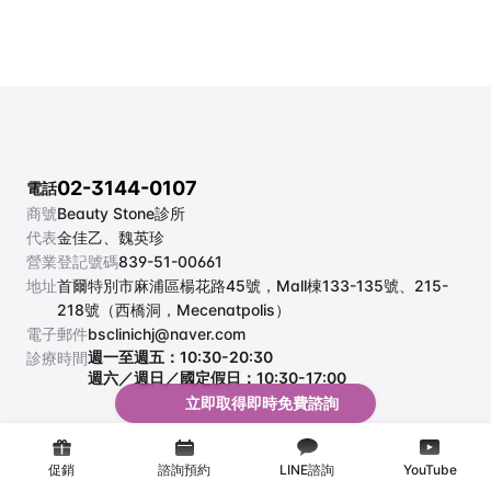
02-3144-0107
電話
商號
Beauty Stone診所
代表
金佳乙、魏英珍
營業登記號碼
839-51-00661
地址
首爾特別市麻浦區楊花路45號，Mall棟133-135號、215-
218號（西橋洞，Mecenatpolis）
電子郵件
bsclinichj@naver.com
週一至週五：10:30-20:30
診療時間
週六／週日／國定假日：10:30-17:00
立即取得即時免費諮詢
促銷
諮詢預約
LINE諮詢
YouTube