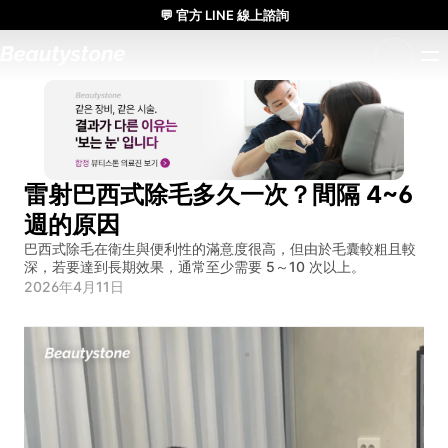
💬 官方 LINE 線上諮詢
🌸 Beauty Stone診所 參加 Meditox 曼谷大體工作坊 🌸
1:1 量身設計方案
雷射巴西式除毛多久一次？間隔 4~6 
週的原因
巴西式除毛在衛生與便利性的滿意度很高，但由於毛囊較粗且較
深，若要達到長期效果，通常至少需要 5～10 次以上。
2026年4月11日