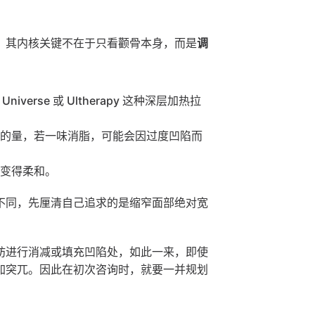
。其内核关键不在于只看颧骨本身，而是
调
erse 或 Ultherapy 这种深层加热拉
少的量，若一味消脂，可能会因过度凹陷而
骨变得柔和。
不同，先厘清自己追求的是缩窄面部绝对宽
肪进行消减或填充凹陷处，如此一来，即使
加突兀。因此在初次咨询时，就要一并规划