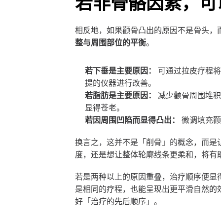
若非骨骼因素，可
相反地，如果颧骨凸出的原因不是骨头，
整与周围部位的平衡
。
若下垂是主要原因：
 可通过拉皮疗程将下
提的仪器进行改善。
若脂肪是主要原因：
 减少颧骨周围堆
显得苍老。
若因周围凹陷而显得凸出：
 微调填充
换言之，这并不是「削骨」的概念，而是
度，还是想让整体轮廓线条更柔和，将有
若是两种以上的原因重叠，治疗顺序便显
是相同的疗程，也能呈现出更平滑自然的
好「治疗的先后顺序」。