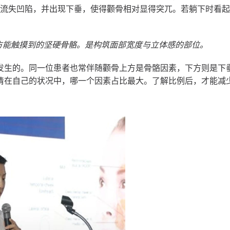
颊流失凹陷，并出现下垂，使得颧骨相对显得突兀。若躺下时看
方能触摸到的坚硬骨骼。是构筑面部宽度与立体感的部位。
发生的。同一位患者也常伴随颧骨上方是骨骼因素，下方则是下
清在自己的状况中，哪一个因素占比最大。了解比例后，才能减