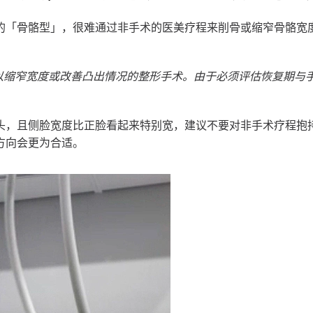
的「骨骼型」，很难通过非手术的医美疗程来削骨或缩窄骨骼宽
，以缩窄宽度或改善凸出情况的整形手术。由于必须评估恢复期与
头，且侧脸宽度比正脸看起来特别宽，建议不要对非手术疗程抱
方向会更为合适。