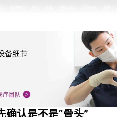
提拉
前后照片
提拉
水光
轮廓&填充
纹身去除
身体
提拉
前后照片
提拉
水光
轮廓&填充
纹身去除
身体
先确认是不是“骨头”