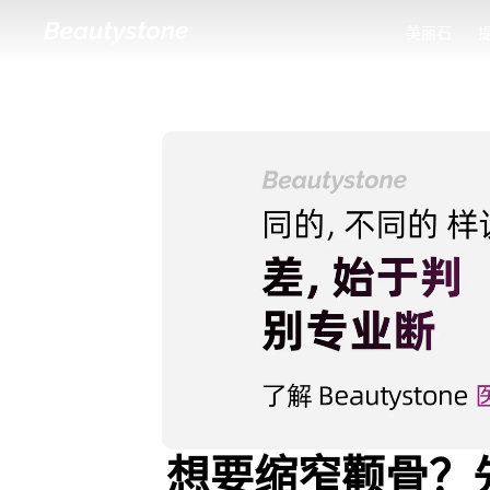
美丽石
美丽石
想要缩窄颧骨？