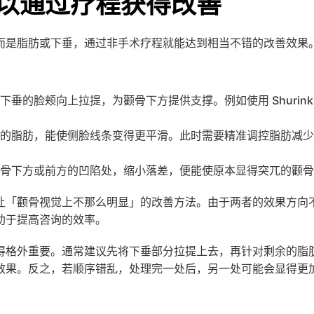
以通过疗程获得改善
而是脂肪或下垂，通过非手术疗程就能达到相当不错的改善效果
垂的脸颊向上拉提，为颧骨下方提供支撑。例如使用 Shurink Univ
积的脂肪，能使侧脸线条变得更平滑。此时需要精准调控脂肪减
颧骨下方或前方的凹陷处，缩小落差，便能使原本显得突兀的颧
让「颧骨视觉上不那么明显」的改善方法。由于两者的效果方向
助于提高咨询的效率。
得格外重要。通常建议先将下垂部分拉提上去，再针对剩余的脂
效果。反之，若顺序错乱，处理完一处后，另一处可能会显得更