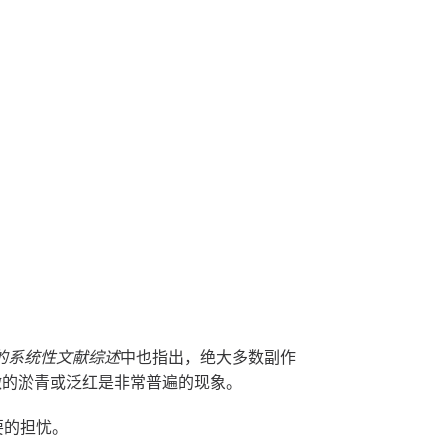
优惠活动
商谈预约
Wechat商谈
的系统性文献综述
中也指出，绝大多数副作
微的淤青或泛红是非常普遍的现象。
要的担忧。