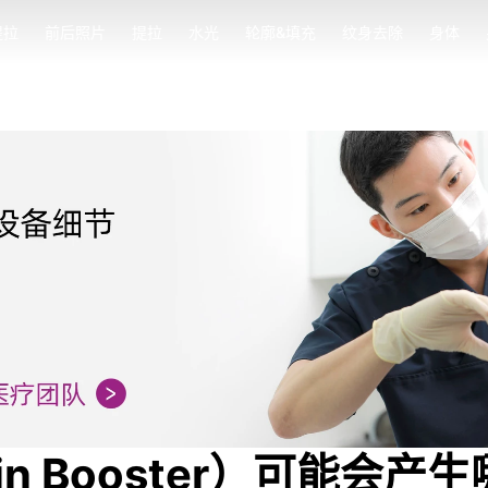
提拉
前后照片
提拉
水光
轮廓&填充
纹身去除
身体
提拉
前后照片
提拉
水光
轮廓&填充
纹身去除
身体
n Booster）可能会