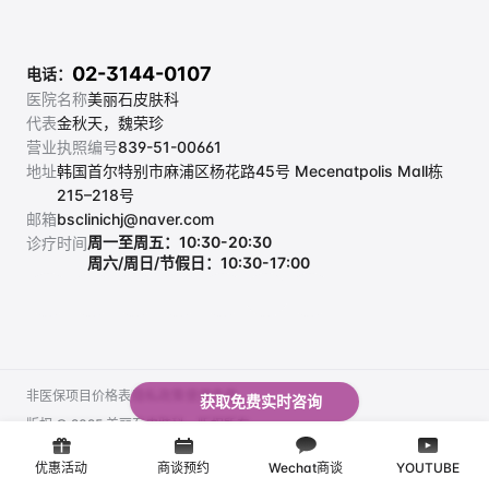
02-3144-0107
电话：
医院名称
美丽石皮肤科
代表
金秋天，魏荣珍
营业执照编号
839-51-00661
地址
韩国首尔特别市麻浦区杨花路45号 Mecenatpolis Mall栋 
215–218号
邮箱
bsclinichj@naver.com
周一至周五：10:30-20:30
诊疗时间
周六/周日/节假日：10:30-17:00
非医保项目价格表
隐私政策
使用条款
获取免费实时咨询
非医保项目价格表
隐私政策
使用条款
版权 © 2025 美丽石皮肤科。版权所有。
优惠活动
商谈预约
Wechat商谈
YOUTUBE