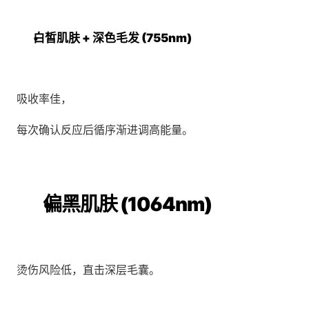
白皙肌肤 + 深色毛发 (755nm)
吸收率佳，
每次确认反应后循序渐进调高能量。
偏黑肌肤 (1064nm)
烫伤风险低，直击深层毛囊。