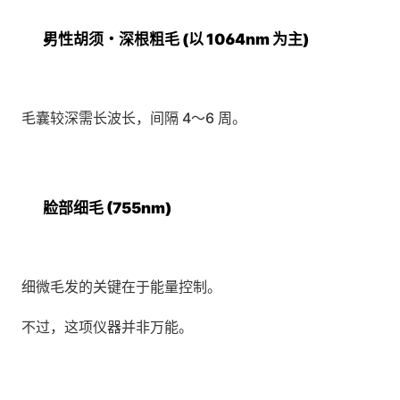
男性胡须・深根粗毛 (以 1064nm 为主)
毛囊较深需长波长，间隔 4～6 周。
脸部细毛 (755nm)
细微毛发的关键在于能量控制。
不过，这项仪器并非万能。