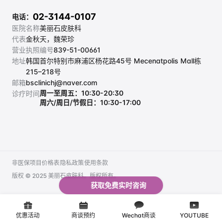
02-3144-0107
电话：
医院名称
美丽石皮肤科
代表
金秋天，魏荣珍
营业执照编号
839-51-00661
地址
韩国首尔特别市麻浦区杨花路45号 Mecenatpolis Mall栋 
215–218号
邮箱
bsclinichj@naver.com
周一至周五：10:30-20:30
诊疗时间
周六/周日/节假日：10:30-17:00
非医保项目价格表
隐私政策
使用条款
非医保项目价格表
隐私政策
使用条款
版权 © 2025 美丽石皮肤科。版权所有。
获取免费实时咨询
优惠活动
商谈预约
Wechat商谈
YOUTUBE