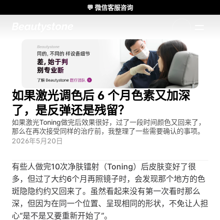
💬 微信客服咨询
🌸 Beautystone诊所出席 Meditox 曼谷 Cadaver workshop 🌸
1:1 定制方案
如果激光调色后 6 个月色素又加深
了，是反弹还是残留？
如果激光Toning做完后效果很好，过了一段时间颜色又回来了，
那么在再次接受同样的治疗前，我整理了一些需要确认的事项。
2026年5月20日
有些人做完10次净肤镭射（Toning）后皮肤变好了很
多，但过了大约6个月再照镜子时，会发现那个地方的色
斑隐隐约约又回来了。虽然看起来没有第一次看时那么
深，但因为在同一个位置、呈现相同的形状，不免让人担
心“是不是又要重新开始了”。