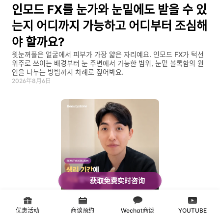
인모드 FX를 눈가와 눈밑에도 받을 수 있
는지 어디까지 가능하고 어디부터 조심해
야 할까요?
윗눈꺼풀은 얼굴에서 피부가 가장 얇은 자리예요. 인모드 FX가 턱선 
위주로 쓰이는 배경부터 눈 주변에서 가능한 범위, 눈밑 볼록함의 원
인을 나누는 방법까지 차례로 짚어봐요.
2026年8月6日
获取免费实时咨询
水光
优惠活动
商谈预约
Wechat商谈
YOUTUBE
생리 기간과 시술 날짜가 겹쳐도 괜찮은