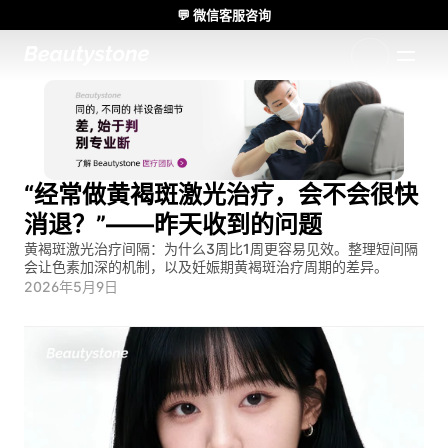
💬 微信客服咨询
🌸 Beautystone诊所出席 Meditox 曼谷 Cadaver workshop 🌸
1:1 定制方案
“经常做黄褐斑激光治疗，会不会很快
消退？”——昨天收到的问题
黄褐斑激光治疗间隔：为什么3周比1周更容易见效。整理短间隔
会让色素加深的机制，以及妊娠期黄褐斑治疗周期的差异。
2026年5月9日