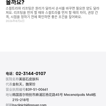
을까요?
스컬트라와 리프팅은 원리가 달라서 순서를 바꾸면 필요한 양도 달라
져요. 리프팅을 먼저 할 때와 스컬트라를 먼저 할 때의 차이, 권장 간
격, 시점을 정하기 전에 확인하면 좋은 조건을 짚어봐요.
2026年8月6日
02-3144-0107
电话：
医院名称
美丽石皮肤科
代表
金秋天，魏荣珍
营业执照编号
839-51-00661
地址
韩国首尔特别市麻浦区杨花路45号 Mecenatpolis Mall栋 
215–218号
邮箱
bsclinichj@naver.com