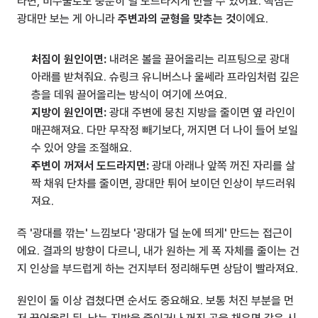
라면, 비수술로도 충분히 덜 도드라지게 만들 수 있어요. 핵심은 
광대만 보는 게 아니라 
주변과의 균형을 맞추는 것
이에요.
처짐이 원인이면:
 내려온 볼을 끌어올리는 리프팅으로 광대 
아래를 받쳐줘요. 슈링크 유니버스나 울쎄라 프라임처럼 깊은 
층을 데워 끌어올리는 방식이 여기에 쓰여요.
지방이 원인이면:
 광대 주변에 뭉친 지방을 줄이면 옆 라인이 
매끈해져요. 다만 무작정 빼기보다, 꺼지면 더 나이 들어 보일 
수 있어 양을 조절해요.
주변이 꺼져서 도드라지면:
 광대 아래나 앞쪽 꺼진 자리를 살
짝 채워 단차를 줄이면, 광대만 튀어 보이던 인상이 부드러워
져요.
즉 '광대를 깎는' 느낌보다 '광대가 덜 눈에 띄게' 만드는 접근이
에요. 결과의 방향이 다르니, 내가 원하는 게 폭 자체를 줄이는 건
지 인상을 부드럽게 하는 건지부터 정리해두면 상담이 빨라져요.
원인이 둘 이상 겹쳤다면 순서도 중요해요. 보통 처진 부분을 먼