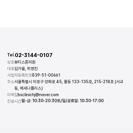
02-3144-0107
Tel.
상호
뷰티스톤의원
대표
김가을, 위영진
사업자등록번호
839-51-00661
주소
서울특별시 마포구 양화로 45, 몰동 133-135호, 215-218호 (서교
동, 메세나폴리스)
이메일
bsclinichj@naver.com
월-금: 10:30-20:30
토/일/공휴일: 10:30-17:00
진료시간