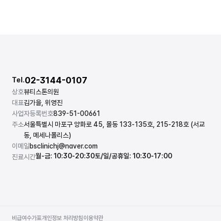
02-3144-0107
Tel.
상호
뷰티스톤의원
대표
김가을, 위영진
사업자등록번호
839-51-00661
주소
서울특별시 마포구 양화로 45, 몰동 133-135호, 215-218호 (서교
동, 메세나폴리스)
이메일
bsclinichj@naver.com
월-금: 10:30-20:30
토/일/공휴일: 10:30-17:00
진료시간
비급여수가표
개인정보 처리방침
이용약관