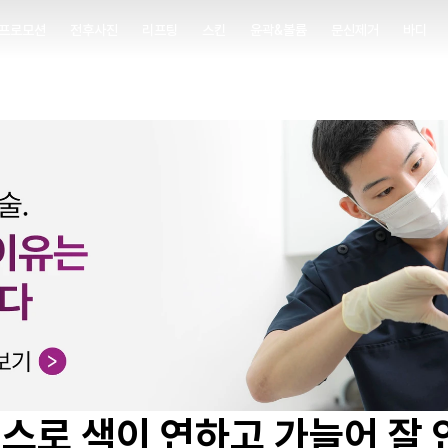
프로모션
전후사진
리프팅
스킨
윤곽&볼륨
문신제거
바디
프로모션
전후사진
리프팅
스킨
윤곽&볼륨
문신제거
바디
스로 색이 연하고 가늘어 잘 