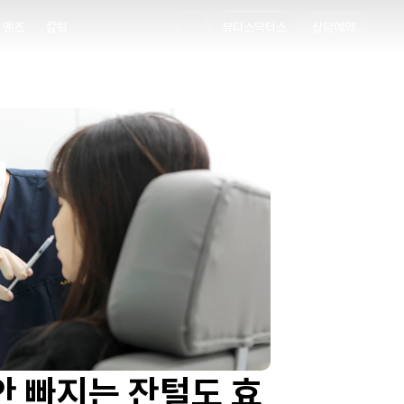
멘즈
칼럼
뷰티스닥터스
상담예약
멘즈
칼럼
안 빠지는 잔털도 효