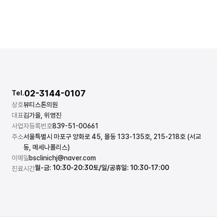
02-3144-0107
Tel.
상호
뷰티스톤의원
대표
김가을, 위영진
사업자등록번호
839-51-00661
주소
서울특별시 마포구 양화로 45, 몰동 133-135호, 215-218호 (서교
동, 메세나폴리스)
이메일
bsclinichj@naver.com
월-금: 10:30-20:30
토/일/공휴일: 10:30-17:00
진료시간