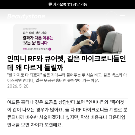
💬 카카오톡 1:1 상담 가능
🌸 뷰티스톤의원 메디톡스 방콕 Cadaver workshop 참석 🌸
1:1 DESIGNED APPROACH
인피니 RF와 큐어젯, 같은 마이크로니들인
데 왜 다르게 들릴까
"한 가지로 다 되겠지" 싶은 기대부터 풀어주는 두 시술 비교. 깊은 박스카·아
이스픽엔 인피니, 얕은 모공·잔흉터엔 큐어젯이 가는 이유.
2026. 5. 20.
여드름 흉터나 깊은 모공을 상담받다 보면 "인피니" 와 "큐어젯" 
이 같이 나오는 경우가 많아요. 둘 다 RF 마이크로니들 계열로 분
류되니까 비슷한 시술이겠거니 싶지만, 막상 비용표나 다운타임 
안내를 보면 차이가 또렷해요.