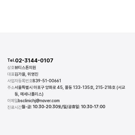
02-3144-0107
Tel.
상호
뷰티스톤의원
대표
김가을, 위영진
사업자등록번호
839-51-00661
주소
서울특별시 마포구 양화로 45, 몰동 133-135호, 215-218호 (서교
동, 메세나폴리스)
이메일
bsclinichj@naver.com
월-금: 10:30-20:30
토/일/공휴일: 10:30-17:00
진료시간