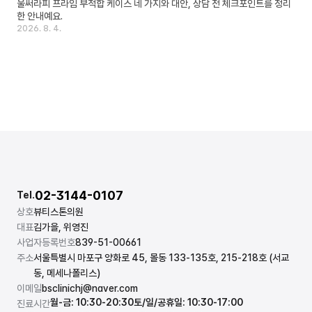
울써라피 프라임 부적합 케이스 네 가지와 대안, 상담 전 체크포인트를 정리
한 안내예요.
2026. 8. 4.
02-3144-0107
Tel.
상호
뷰티스톤의원
대표
김가을, 위영진
사업자등록번호
839-51-00661
주소
서울특별시 마포구 양화로 45, 몰동 133-135호, 215-218호 (서교
동, 메세나폴리스)
이메일
bsclinichj@naver.com
월-금: 10:30-20:30
토/일/공휴일: 10:30-17:00
진료시간