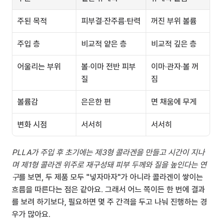
주된 목적
피부결·잔주름·탄력
꺼진 부위 볼륨
주입 층
비교적 얕은 층
비교적 깊은 층
어울리는 부위
볼·이마 전반 피부
이마·관자·볼 꺼
질
짐
볼륨감
은은한 편
면 채움에 무게
변화 시점
서서히
서서히
PLLA가 주입 후 초기에는 제3형 콜라겐을 만들고 시간이 지나
며 제1형 콜라겐 위주로 재구성돼 피부 두께와 질을 높인다는 연
구
를 보면, 두 제품 모두 "넣자마자"가 아니라 콜라겐이 쌓이는 
흐름을 따른다는 점은 같아요. 그래서 어느 쪽이든 한 번에 결과
를 보려 하기보다, 필요하면 몇 주 간격을 두고 나눠 진행하는 경
우가 많아요.