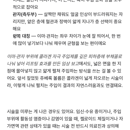
적으로 잡아요
관자(측두부)
 — 살짝만 채워도 얼굴 인상이 부드러워지는 자
리지만, 얕은 층에 혈관과 정맥이 얇게 지나가 층 선택이 중요
해요
양쪽 대칭
 — 이마·관자는 좌우 차이가 눈에 잘 띄어서, 한 번
에 많이 넣기보다 나눠 채우며 균형을 보는 편이에요
이마·관자 부위에 콜라겐 자극 주입제를 깊은 피하층에 부채꼴로 
나눠 넣어 리프팅 효과를 만든 임상 보고
에서도, 넓은 면을 한 지
점에 몰아넣지 않고 얇게 펼쳐 주입하는 방식을 쓰는 걸 볼 수 있
어요. 앞서 짚었듯 쥬베룩 볼륨은 콜라겐이 넓게 차오르는 시술이
라, 이렇게 나눠 펼치는 주입이 결과의 자연스러움과도 연결돼요.
시술을 미루는 게 나은 경우도 있어요. 임신·수유 중이거나, 주입 
부위에 활동성 염증이나 감염이 있을 때, 켈로이드 체질이거나 자
가면역 관련 상태가 있을 때는 시술 전 반드시 의료진과 상의해