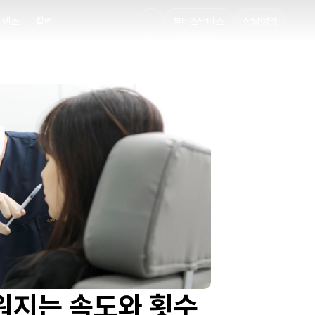
멘즈
칼럼
뷰티스닥터스
상담예약
멘즈
칼럼
워지는 속도와 횟수