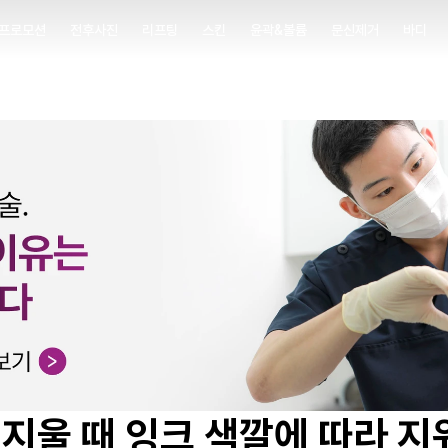
프로모션
전후사진
리프팅
스킨
윤곽&볼륨
문신제거
바디
프로모션
전후사진
리프팅
스킨
윤곽&볼륨
문신제거
바디
지울 때 잉크 색깔에 따라 지