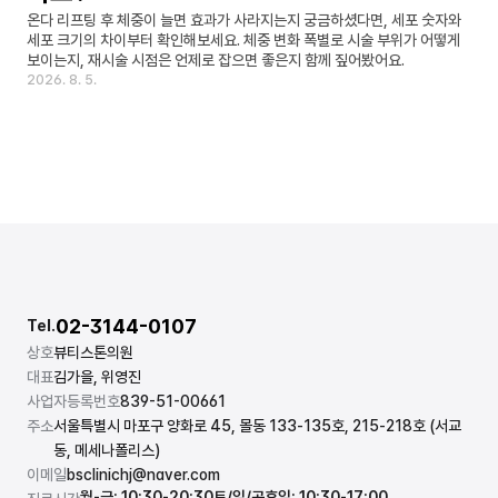
온다 리프팅 후 체중이 늘면 효과가 사라지는지 궁금하셨다면, 세포 숫자와 
세포 크기의 차이부터 확인해보세요. 체중 변화 폭별로 시술 부위가 어떻게 
보이는지, 재시술 시점은 언제로 잡으면 좋은지 함께 짚어봤어요.
2026. 8. 5.
02-3144-0107
Tel.
상호
뷰티스톤의원
대표
김가을, 위영진
사업자등록번호
839-51-00661
주소
서울특별시 마포구 양화로 45, 몰동 133-135호, 215-218호 (서교
동, 메세나폴리스)
이메일
bsclinichj@naver.com
월-금: 10:30-20:30
토/일/공휴일: 10:30-17:00