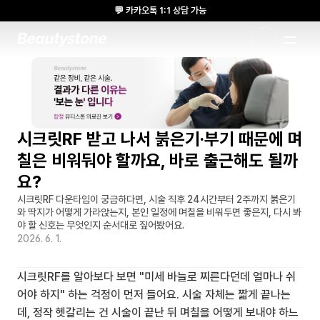
💬 카카오톡 1:1 상담 가능
🌸 뷰티스톤의원 메디톡스 방콕 Cadaver workshop 참석 🌸
1:1 DESIGNED APPROACH
시크릿RF 받고 나서 붉은기·부기 때문에 며
칠은 비워둬야 할까요, 바로 출근해도 될까
요?
시크릿RF 다운타임이 궁금하다면, 시술 직후 24시간부터 2주까지 붉은기
와 딱지가 어떻게 가라앉는지, 본인 일정에 며칠을 비워두면 좋은지, 다시 봐
야 할 신호는 무엇인지 순서대로 짚어봤어요.
2026. 6. 1.
시크릿RF를 알아보다 보면 "미세 바늘로 찌른다던데 얼마나 쉬
어야 하지" 하는 걱정이 먼저 들어요. 시술 자체는 짧게 끝나는
데, 정작 헷갈리는 건 시술이 끝난 뒤 며칠을 어떻게 보내야 하느