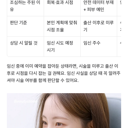
조심하는 주된 이
회복·효과 시점
안전 데이터 부재 
안전
유
+ 피부 예민
판단 기준
본인 계획에 맞춰 
출산 이후로 미루
수유
시점 조율
기
개 
상담 시 알릴 것
임신 시도 예정 
임신 주수
수유
시기
임신 중에 이미 예약을 잡아둔 상태라면, 시술을 미루고 출산 이
후로 시점을 다시 잡는 걸 권해요. 임신 사실을 상담 때 꼭 알려주
셔야 시술 여부를 함께 판단할 수 있어요.