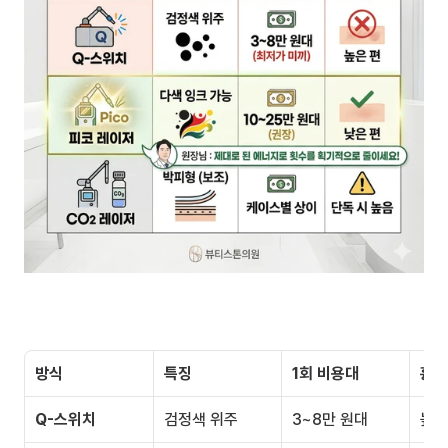
방식
특징
1회 비용대
흉터
Q-스위치
검정색 위주
3~8만 원대
높은