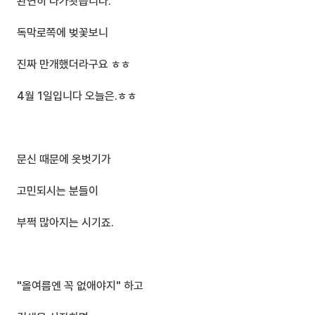
완연히 다가왓습니다.
독막로쪽에 벚꽃보니
진짜 만개했더라구요 ㅎㅎ
4월 1일입니다 오늘은.ㅎㅎ
문신 때문에 옷벗기가
고민되시는 분들이 
부쩍 많아지는 시기죠.
"올여름엔 꼭 없애야지" 하고