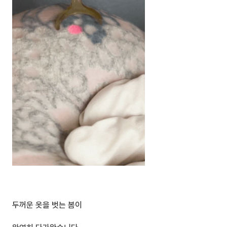
두꺼운 옷을 벗는 봄이