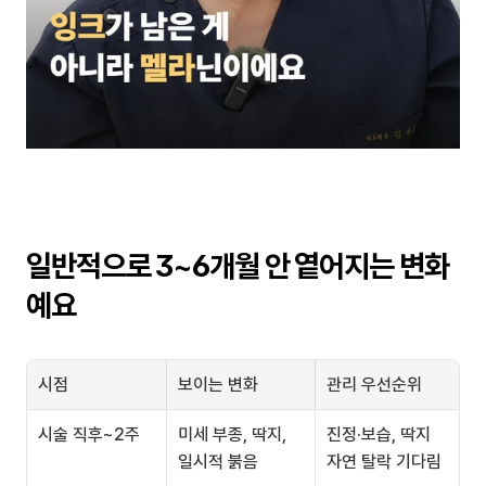
일반적으로 3~6개월 안 옅어지는 변화
예요
시점
보이는 변화
관리 우선순위
시술 직후~2주
미세 부종, 딱지, 
진정·보습, 딱지 
일시적 붉음
자연 탈락 기다림