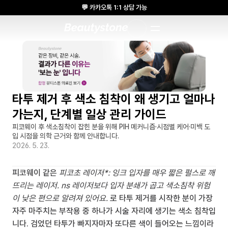
💬 카카오톡 1:1 상담 가능
🌸 뷰티스톤의원 메디톡스 방콕 Cadaver workshop 참석 🌸
1:1 DESIGNED APPROACH
타투 제거 후 색소 침착이 왜 생기고 얼마나 
가는지, 단계별 일상 관리 가이드
피코웨이 후 색소침착이 잡힌 분을 위해 PIH 메커니즘·시점별 케어·미백 도
입 시점을 의학 근거와 함께 안내합니다.
2026. 5. 23.
피코웨이 같은 
피코초 레이저*: 잉크 입자를 매우 짧은 펄스로 깨
뜨리는 레이저. ns 레이저보다 입자 분쇄가 곱고 색소침착 위험
이 낮은 편으로 알려져 있어요.
 로 타투 제거를 시작한 분이 가장 
자주 마주치는 부작용 중 하나가 시술 자리에 생기는 색소 침착입
니다. 검었던 타투가 빠지자마자 또다른 색이 들어오는 느낌이라 