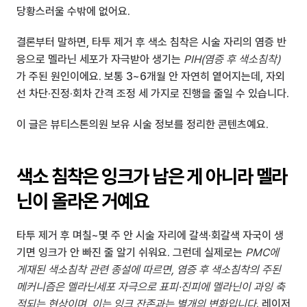
당황스러울 수밖에 없어요.
결론부터 말하면, 타투 제거 후 색소 침착은 시술 자리의 염증 반
응으로 멜라닌 세포가 자극받아 생기는 
PIH(염증 후 색소침착)
가 주된 원인이에요. 보통 3~6개월 안 자연히 옅어지는데, 자외
선 차단·진정·회차 간격 조정 세 가지로 진행을 줄일 수 있습니다.
이 글은 뷰티스톤의원 보유 시술 정보를 정리한 콘텐츠예요.
색소 침착은 잉크가 남은 게 아니라 멜라
닌이 올라온 거예요
타투 제거 후 며칠~몇 주 안 시술 자리에 갈색·회갈색 자국이 생
기면 잉크가 안 빠진 줄 알기 쉬워요. 그런데 실제로는 
PMC에 
게재된 색소침착 관련 종설에 따르면, 염증 후 색소침착의 주된 
메커니즘은 멜라닌세포 자극으로 표피·진피에 멜라닌이 과잉 축
적되는 현상이며, 이는 잉크 잔존과는 별개의 변화입니다
. 레이저 