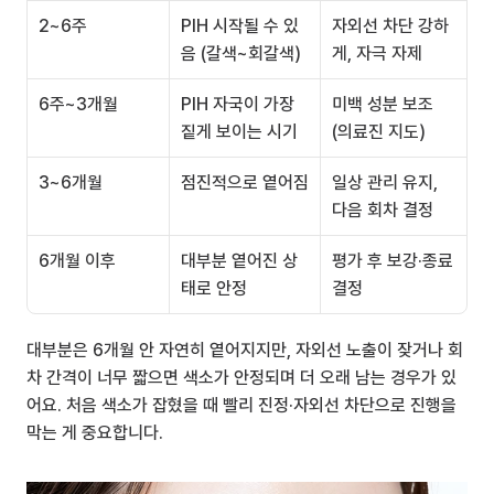
2~6주
PIH 시작될 수 있
자외선 차단 강하
음 (갈색~회갈색)
게, 자극 자제
6주~3개월
PIH 자국이 가장 
미백 성분 보조 
짙게 보이는 시기
(의료진 지도)
3~6개월
점진적으로 옅어짐
일상 관리 유지, 
다음 회차 결정
6개월 이후
대부분 옅어진 상
평가 후 보강·종료 
태로 안정
결정
대부분은 6개월 안 자연히 옅어지지만, 자외선 노출이 잦거나 회
차 간격이 너무 짧으면 색소가 안정되며 더 오래 남는 경우가 있
어요. 처음 색소가 잡혔을 때 빨리 진정·자외선 차단으로 진행을 
막는 게 중요합니다.