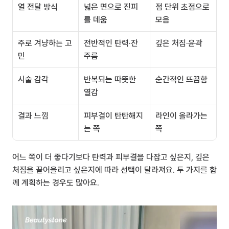
열 전달 방식
넓은 면으로 진피
점 단위 초점으로 
를 데움
모음
주로 겨냥하는 고
전반적인 탄력·잔
깊은 처짐·윤곽
민
주름
시술 감각
반복되는 따뜻한 
순간적인 뜨끔함
열감
결과 느낌
피부결이 탄탄해지
라인이 올라가는 
는 쪽
쪽
어느 쪽이 더 좋다기보다 탄력과 피부결을 다잡고 싶은지, 깊은 
처짐을 끌어올리고 싶은지에 따라 선택이 달라져요. 두 가지를 함
께 계획하는 경우도 많아요.