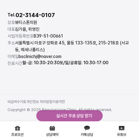
02-3144-0107
Tel.
상호
뷰티스톤의원
대표
김가을, 위영진
사업자등록번호
839-51-00661
주소
서울특별시 마포구 양화로 45, 몰동 133-135호, 215-218호 (서교
동, 메세나폴리스)
이메일
bsclinichj@naver.com
월-금: 10:30-20:30
토/일/공휴일: 10:30-17:00
진료시간
비급여수가표
개인정보 처리방침
이용약관
비급여수가표
개인정보 처리방침
이용약관
Copyright © 2025 Beautystone Clinic. All rights reserved.
실시간 무료 상담 받기
프로모션
상담예약
카톡상담
유튜브