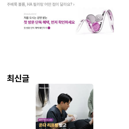
주베룩 볼륨, HA 필러랑 어떤 점이 달라요? ›
최신글