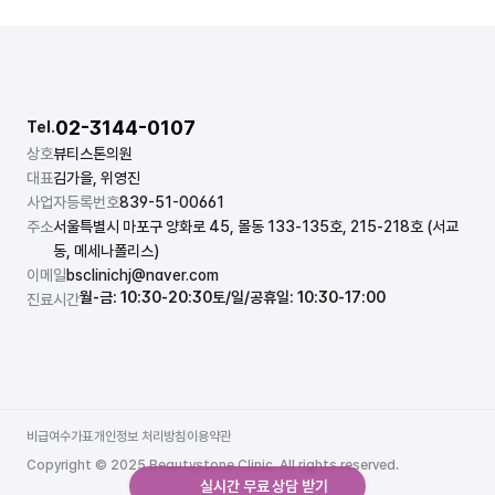
02-3144-0107
Tel.
상호
뷰티스톤의원
대표
김가을, 위영진
사업자등록번호
839-51-00661
주소
서울특별시 마포구 양화로 45, 몰동 133-135호, 215-218호 (서교
동, 메세나폴리스)
이메일
bsclinichj@naver.com
월-금: 10:30-20:30
토/일/공휴일: 10:30-17:00
진료시간
비급여수가표
개인정보 처리방침
이용약관
비급여수가표
개인정보 처리방침
이용약관
Copyright © 2025 Beautystone Clinic. All rights reserved.
실시간 무료 상담 받기